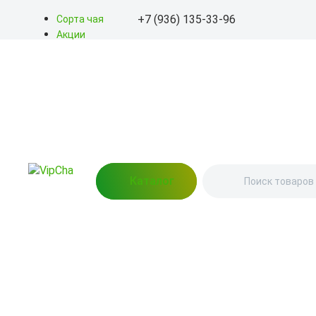
+7 (936) 135-33-96
Сорта чая
Акции
Блог
+7 (936) 135-33-96
О нас
Доставка
info@kitayskiy-chay.ru
Оплата
Контакты
Пн-Вс: 9.00 – 20.00
улица Бажова, 76 (Пункт
выдачи)
Каталог