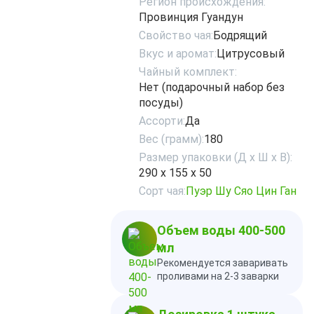
Регион происхождения:
Провинция Гуандун
Свойство чая:
Бодрящий
Вкус и аромат:
Цитрусовый
Чайный комплект:
Нет (подарочный набор без
посуды)
Ассорти:
Да
Вес (грамм):
180
Размер упаковки (Д х Ш х В):
290 х 155 х 50
Сорт чая:
Пуэр Шу Сяо Цин Ган
Объем воды 400-500
мл
Рекомендуется заваривать
проливами на 2-3 заварки