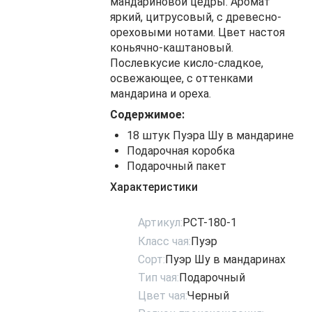
мандариновой цедры. Аромат
яркий, цитрусовый, с древесно-
ореховыми нотами. Цвет настоя
коньячно-каштановый.
Послевкусие кисло-сладкое,
освежающее, с оттенками
мандарина и ореха.
Содержимое:
18 штук Пуэра Шу в мандарине
Подарочная коробка
Подарочный пакет
Характеристики
Артикул:
PCT-180-1
Класс чая:
Пуэр
Сорт:
Пуэр Шу в мандаринах
Тип чая:
Подарочный
Цвет чая:
Черный