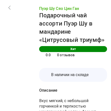
Заказы
Акции
Пуэр Шу Сяо Цин Ган
Блог
Избранное
Подарочный чай
О нас
Доставка
ассорти Пуэр Шу в
Сравнение
Оплата
мандарине
Контакты
Корзина
«Цитрусовый триумф»
Хит
0.0
0 отзывов
В наличии на складе
Описание
Вкус мягкий, с небольшой
горчинкой и терпкостью