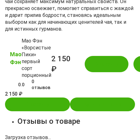
чай сохраняет максимум натуральных свойств. Он
прекрасно освежает, помогает справиться с жаждой
и дарит прилив бодрости, становясь идеальным
выбором как для начинающих ценителей чая, так и
для истинных гурманов.
Мао Фэн
«Ворсистые
Мао
Пики»
2 150
первый
Фэн
В корзину
₽
сорт
порционный
0
0.0
отзывов
2 150 ₽
В корзину
Купить в 1 клик
Отзывы о товаре
Загрузка отзывов...