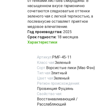
оттенками листьев смородины. В
насыщенном вкусе гармонично
сочетаются сладковатые оттенки
зеленого чая с легкой терпкостью, а
послевкусие оставляет приятное
медовое впечатление.
Год производства:
2025
Срок годности:
18 месяцев
Характеристики
Артикул:
PMF-45-11
Класс чая:
Зеленый
Сорт:
Ворсистые пики (Мао Фэн)
Тип чая:
Элитный
Цвет чая:
Зеленый
Регион происхождения:
Провинция Фуцзянь
Свойство чая:
Восстанавливающий /
Расслабляющий