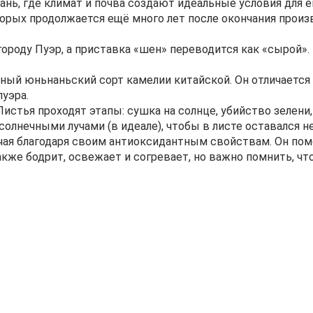
ь, где климат и почва создают идеальные условия для ег
орых продолжается ещё много лет после окончания произ
ороду Пуэр, а приставка «шен» переводится как «сырой». 
стный юньнаньский сорт камелии китайской. Он отличаетс
пуэра.
Листья проходят этапы: сушка на солнце, убийство зелени
олнечными лучами (в идеале), чтобы в листе оставался н
чая благодаря своим антиоксидантным свойствам. Он пом
кже бодрит, освежает и согревает, но важно помнить, что