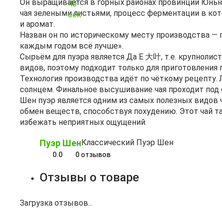
Он выращивается в горных районах провинции Юньнан
чая зелеными листьями, процесс ферментации в кот
и аромат.
Назван он по историческому месту производства — г
каждым годом всё лучше».
Сырьём для пуэра является Да Е 大叶, т.е. крупноли
видов, поэтому подходит только для приготовления 
Технология производства идёт по чёткому рецепту. 
солнцем. Финальное высушивание чая проходит под с
Шен пуэр является одним из самых полезных видов 
обмен веществ, способствуя похудению. Этот чай та
избежать неприятных ощущений.
Пуэр Шен
Классический Пуэр Шен
0.0
0 отзывов
Отзывы о товаре
Загрузка отзывов...