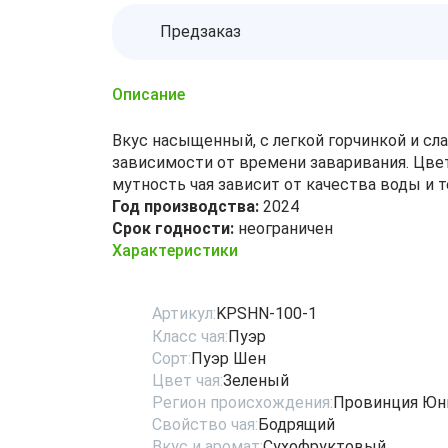
Предзаказ
Описание
Вкус насыщенный, с легкой горчинкой и сл
зависимости от времени заваривания. Цвет
мутность чая зависит от качества воды и 
Год производства:
2024
Срок годности:
неограничен
Характеристики
Артикул:
KPSHN-100-1
Класс чая:
Пуэр
Сорт:
Пуэр Шен
Цвет чая:
Зеленый
Регион происхождения:
Провинция Юн
Свойство чая:
Бодрящий
Вкус и аромат:
Сухофруктовый