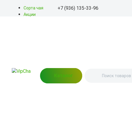
+7 (936) 135-33-96
Сорта чая
Акции
Блог
+7 (936) 135-33-96
О нас
Доставка
info@kitayskiy-chay.ru
Оплата
Контакты
Пн-Вс: 9.00 – 20.00
улица Бажова, 76 (Пункт
выдачи)
Каталог