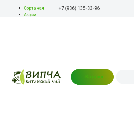
+7 (936) 135-33-96
Сорта чая
Акции
Блог
+7 (936) 135-33-96
О нас
Доставка
info@kitayskiy-chay.ru
Оплата
Контакты
Пн-Вс: 9.00 – 20.00
улица Бажова, 76 (Пункт
выдачи)
Каталог