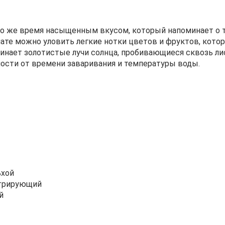
 то же время насыщенным вкусом, который напоминает о т
омате можно уловить легкие нотки цветов и фруктов, ко
минает золотистые лучи солнца, пробивающиеся сквозь ли
мости от времени заваривания и температуры воды.
ьхой
нтрирующий
й