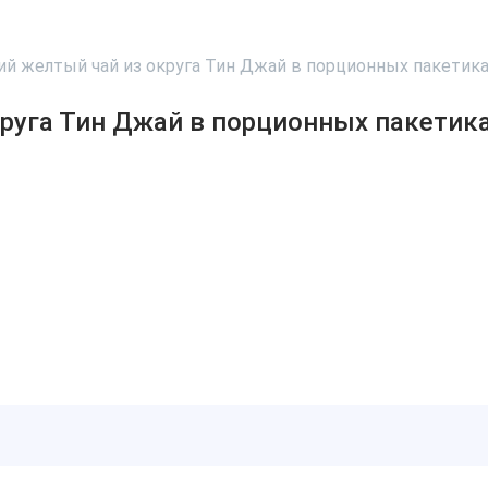
ий желтый чай из округа Тин Джай в порционных пакетик
руга Тин Джай в порционных пакетик