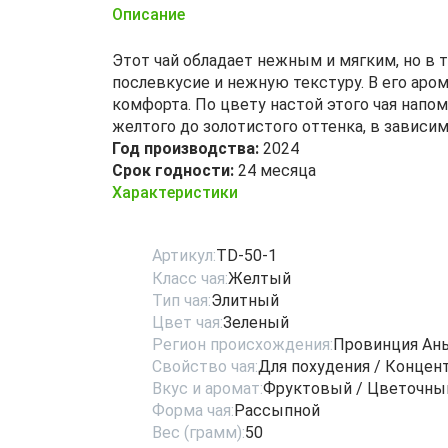
Описание
Этот чай обладает нежным и мягким, но в
послевкусие и нежную текстуру. В его ар
комфорта. По цвету настой этого чая напо
желтого до золотистого оттенка, в зависи
Год производства:
2024
Срок годности:
24 месяца
Характеристики
Артикул:
TD-50-1
Класс чая:
Желтый
Тип чая:
Элитный
Цвет чая:
Зеленый
Регион происхождения:
Провинция Ан
Свойство чая:
Для похудения / Конце
Вкус и аромат:
Фруктовый / Цветочны
Форма чая:
Рассыпной
Вес (грамм):
50