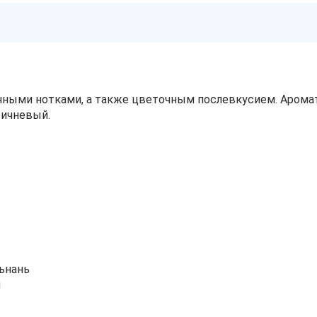
ыми нотками, а также цветочным послевкусием. Аромат ч
ричневый.
ьнань
й