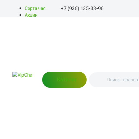
+7 (936) 135-33-96
Сорта чая
Акции
Блог
+7 (936) 135-33-96
О нас
Доставка
info@kitayskiy-chay.ru
Оплата
Контакты
Пн-Вс: 9.00 – 20.00
улица Бажова, 76 (Пункт
выдачи)
Каталог