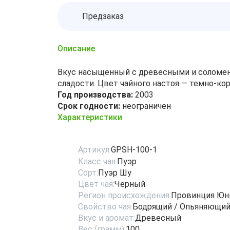
Предзаказ
Описание
Вкус насыщенный с древесными и соломенн
сладости. Цвет чайного настоя — темно-ко
Год производства:
2003
Срок годности:
неограничен
Характеристики
Артикул:
GPSH-100-1
Класс чая:
Пуэр
Сорт:
Пуэр Шу
Цвет чая:
Черный
Регион происхождения:
Провинция Юн
Свойство чая:
Бодрящий / Опьяняющи
Вкус и аромат:
Древесный
Вес (грамм):
100