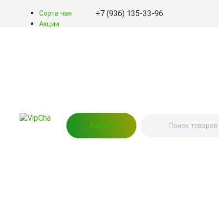
+7 (936) 135-33-96
Сорта чая
Акции
Блог
+7 (936) 135-33-96
О нас
Доставка
info@kitayskiy-chay.ru
Оплата
Контакты
Пн-Вс: 9.00 – 20.00
улица Бажова, 76 (Пункт
выдачи)
Каталог