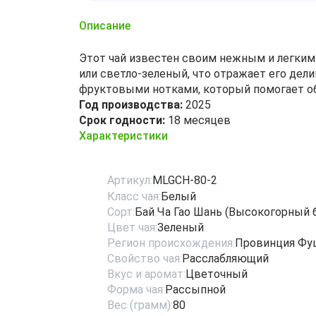
Описание
Этот чай известен своим нежным и легким
или светло-зеленый, что отражает его дел
фруктовыми нотками, который помогает о
Год производства:
2025
Срок годности:
18 месяцев
Характеристики
Артикул:
MLGCH-80-2
Класс чая:
Белый
Сорт:
Бай Ча Гао Шань (Высокогорный 
Цвет чая:
Зеленый
Регион происхождения:
Провинция Фу
Свойство чая:
Расслабляющий
Вкус и аромат:
Цветочный
Форма чая:
Рассыпной
Вес (грамм):
80