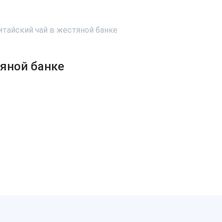
итайский чай в жестяной банке
тяной банке