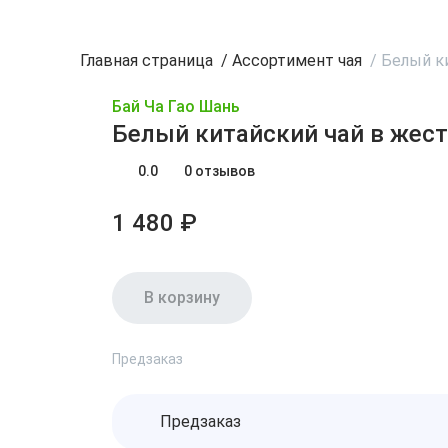
Главная страница
/
Ассортимент чая
/
Белый к
Бай Ча Гао Шань
Белый китайский чай в жес
0.0
0 отзывов
1 480 ₽
В корзину
Предзаказ
Предзаказ