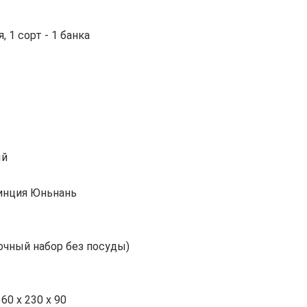
, 1 сорт - 1 банка
ый
инция Юньнань
очный набор без посуды)
360 х 230 х 90