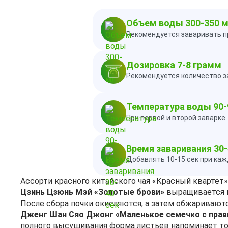
Объем воды 300-350 
Рекомендуется заваривать п
Дозировка 7-8 грамм
Рекомендуется количество за
Температура воды 90-
При первой и второй заварке
Время заваривания 30-
Добавлять 10-15 сек при ка
Ассорти красного китайского чая «Красный квартет
Цзинь Цзюнь Мэй «Золотые брови»
выращивается в 
После сбора почки окисляются, а затем обжариваютс
Дженг Шан Сяо Джонг «Маленькое семечко с прав
полного высушивания форма листьев напоминает то