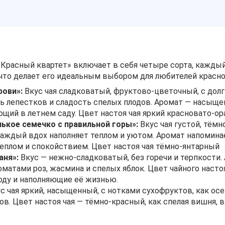
 «Красный квартет» включает в себя четыре сорта, кажды
что делает его идеальным выбором для любителей красног
рови»:
Вкус чая сладковатый, фруктово-цветочный, с долг
ь лепестков и сладость спелых плодов. Аромат — насыще
ющий в летнем саду. Цвет настоя чая яркий красновато-
кое семечко с правильной горы»:
Вкус чая густой, тём
 каждый вдох наполняет теплом и уютом. Аромат напомин
еплом и спокойствием. Цвет настоя чая тёмно-янтарный
аня»:
Вкус — нежно-сладковатый, без горечи и терпкости
матами роз, жасмина и спелых яблок. Цвет чайного насто
оду и наполняющие её жизнью.
с чая яркий, насыщенный, с нотками сухофруктов, как ос
в. Цвет настоя чая — тёмно-красный, как спелая вишня, в