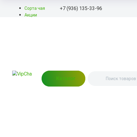
+7 (936) 135-33-96
Сорта чая
Акции
Блог
+7 (936) 135-33-96
О нас
Доставка
info@kitayskiy-chay.ru
Оплата
Контакты
Пн-Вс: 9.00 – 20.00
улица Бажова, 76 (Пункт
выдачи)
Каталог