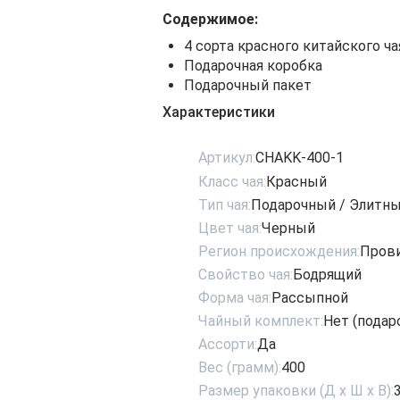
Содержимое:
4 сорта красного китайского чая
Подарочная коробка
Подарочный пакет
Характеристики
Артикул:
CHAKK-400-1
Класс чая:
Красный
Тип чая:
Подарочный / Элитн
Цвет чая:
Черный
Регион происхождения:
Пров
Свойство чая:
Бодрящий
Форма чая:
Рассыпной
Чайный комплект:
Нет (подар
Ассорти:
Да
Вес (грамм):
400
Размер упаковки (Д х Ш х В):