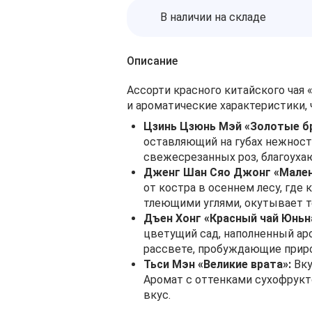
В наличии на складе
Описание
Ассорти красного китайского чая
и ароматические характеристики, 
Цзинь Цзюнь Мэй «Золотые б
оставляющий на губах нежност
свежесрезанных роз, благоуха
Дженг Шан Сяо Джонг «Малень
от костра в осеннем лесу, где
тлеющими углями, окутывает т
Дъен Хонг «Красный чай Юньн
цветущий сад, наполненный аро
рассвете, пробуждающие прир
Тьси Мэн «Великие врата»:
Вку
Аромат с оттенками сухофрукто
вкус.